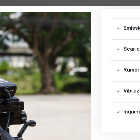
Emissi
Scarich
Rumor
Vibraz
Inquin