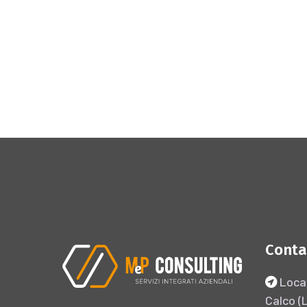
Conta
Local
Calco (